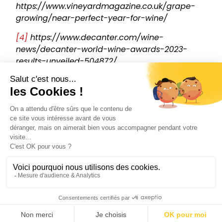
https://www.vineyardmagazine.co.uk/grape-
growing/near-perfect-year-for-wine/
[4]
https://www.decanter.com/wine-
news/decanter-world-wine-awards-2023-
results-unveiled-504872/
[5]
https://rural.struttandparker.com/wp-
content/uploads/2024/07/2024-07-01-UK-
Viticulture-Report_Jun21-v3.pdf
[6]
https://www.vinography.com/2022/07/as-
phelps-enters-a-new-era-a-look-back-at-
insignia
[7]
https://magazine.wein.plus/news/chateau-
petrus-sells-20-percent-of-its-shares-to-
investor-for-200-million-euros-buyer-pays-
highest-price-per-hectare-in-the-history-of-
french-viticulture