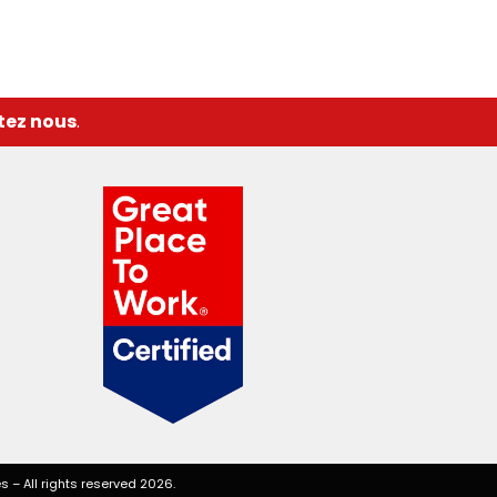
tez nous
.
es
– All rights reserved 2026.