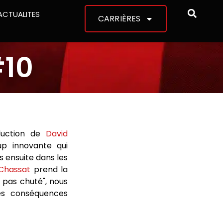
ACTUALITES
CARRIÈRES
#10
duction de
David
up innovante qui
ns ensuite dans les
Chassat
prend la
t pas chuté", nous
les conséquences