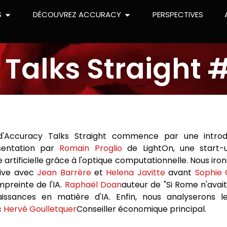
S
DÉCOUVREZ ACCURACY
PERSPECTIVES
Talks Straight 
 d'Accuracy Talks Straight commence par une intro
ésentation par
Romain Proglio
de LightOn, une start-
e artificielle grâce à l'optique computationnelle. Nous iro
tive avec
Jean Barrère
et
Helena Javitte
avant
Sophie 
mpreinte de l'IA.
Raphaël Doan
auteur de "Si Rome n'avai
aissances en matière d'IA. Enfin, nous analyserons 
c
Hervé Goulletquer
Conseiller économique principal.