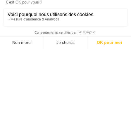
choisir un autre mode de fonctionnement pour le
crédit immobilier. Cela semble déjà être le cas
depuis le début de l'année.
Article des Echos - 25 février 2020
TELECHARGER LE PDF
Vous voulez aller plus loin ? Notre équipe est là pour
vous.
Contactez nous
.
A propos
Qui sommes-nous ?
Notre équipe
Nos bureaux