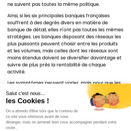
ne suivent pas toutes la même politique.
Ainsi, si les six principales banques françaises
souffrent à des degrés divers en matière de
banque de détail, elles n'ont pas toutes les mêmes
stratégies. Les banques disposant des réseaux les
plus puissants peuvent choisir entre les produits
et les volumes, mais celles dont les réseaux sont
moins étendus doivent se diversifier davantage et
suivre de plus près la rentabilité de chaque
activité.
Les symptômes peuvent varier, mais pour que les
banques retrouvent leur rentabilité, les remèdes
qu'elles doivent employer sont probablement les
mêmes : continuer à mieux segmenter et
personnaliser les offres, et investir pour ne pas se
laisser distancer par les néobanques en termes
d'expérience client. Elles pourraient également