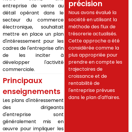
précision
entreprise de vente au
Nous avons évalué la
détail opérant dans le
société en utilisant la
secteur du commerce
méthode des flux de
électronique, souhaitait
trésorerie actualisés.
mettre en place un plan
Cette approche a été
d'intéressement pour les
considérée comme la
cadres de l'entreprise afin
plus appropriée pour
de les inciter à
prendre en compte les
développer l'activité
trajectoires de
commerciale.
croissance et de
Principaux
rentabilité de
enseignements
l'entreprise prévues
dans le plan d'affaires.
Les plans d'intéressement
des dirigeants
d'entreprise sont
généralement mis en
œuvre pour impliquer les