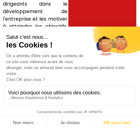
dirigeants dans le
développement de
l'entreprise et les motiver
à atteindre les objectifs.
Pour mettre en place des
plans d'intéressement, il
faut déterminer la valeur
de marché des fonds
propres de l'entreprise.
Pour évaluer une
entreprise ayant
différents segments
d'activité, une approche
par la somme des parties
est plus typique car elle
permet de prendre en
compte les spécificités
opérationnelles et le
risque de chaque ligne