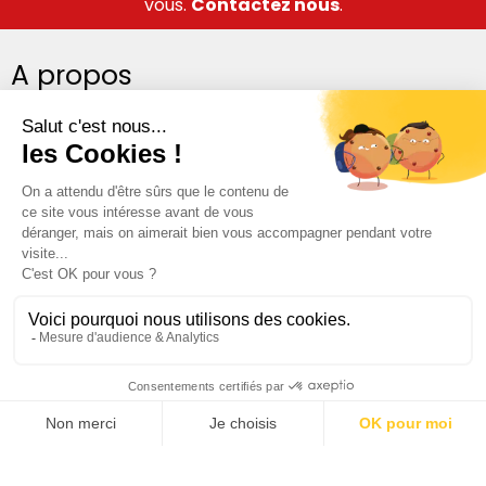
vous.
Contactez nous
.
A propos
Qui sommes-nous ?
Notre équipe
Nos bureaux
Suivez-nous
Vie privée
–
Conditions d'utilisation de la protection de la vie privée
–
Politique