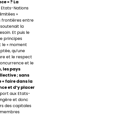
ce » ?
La
 Etats-Nations
limitées »
 frontières entre
soutenait la
oin. Et puis le
de principes
nt le « moment
eptée, qu’une
re et le respect
concurrence et le
, les pays
lective ; sans
 « faire dans la
nce et d’y placer
pport aux Etats-
rangère et donc
rs des capitales
ys-membres