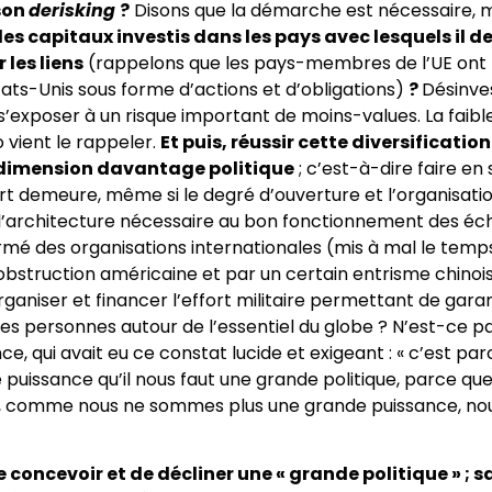
 son
derisking
?
Disons que la démarche est nécessaire, 
es capitaux investis dans les pays avec lesquels il d
 les liens
(rappelons que les pays-membres de l’UE ont
Etats-Unis sous forme d’actions et d’obligations)
?
Désinve
s’exposer à un risque important de moins-values. La faibl
ro vient le rappeler.
Et puis, réussir cette diversificati
e dimension davantage politique
; c’est-à-dire faire en 
t demeure, même si le degré d’ouverture et l’organisatio
’architecture nécessaire au bon fonctionnement des éc
rmé des organisations internationales (mis à mal le temp
obstruction américaine et par un certain entrisme chinois
niser et financer l’effort militaire permettant de garanti
des personnes autour de l’essentiel du globe ? N’est-ce p
nce, qui avait eu ce constat lucide et exigeant : « c’est pa
uissance qu’il nous faut une grande politique, parce que,
e, comme nous ne sommes plus une grande puissance, nou
e concevoir et de décliner une « grande politique » ; 