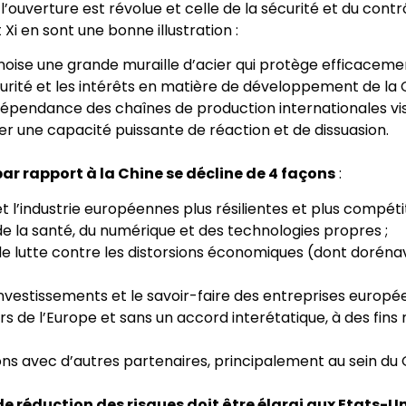
l’ouverture est révolue et celle de la sécurité et du contr
Xi en sont une bonne illustration :
inoise une grande muraille d’acier qui protège efficaceme
curité et les intérêts en matière de développement de la C
a dépendance des chaînes de production internationales vis
er une capacité puissante de réaction et de dissuasion.
ar rapport à la Chine se décline de 4 façons
:
 l’industrie européennes plus résilientes et plus compéti
e la santé, du numérique et des technologies propres ;
 de lutte contre les distorsions économiques (dont doréna
 investissements et le savoir-faire des entreprises europ
ors de l’Europe et sans un accord interétatique, à des fins 
ions avec d’autres partenaires, principalement au sein du 
 de réduction des risques doit être élargi aux Etats-U