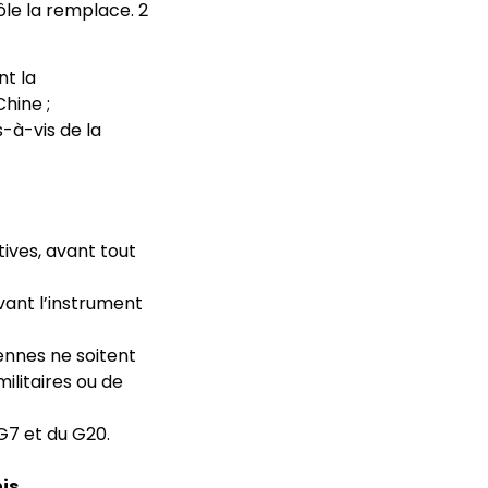
ôle la remplace. 2
nt la
hine ;
-à-vis de la
tives, avant tout
vant l’instrument
éennes ne soitent
militaires ou de
G7 et du G20.
nis
.