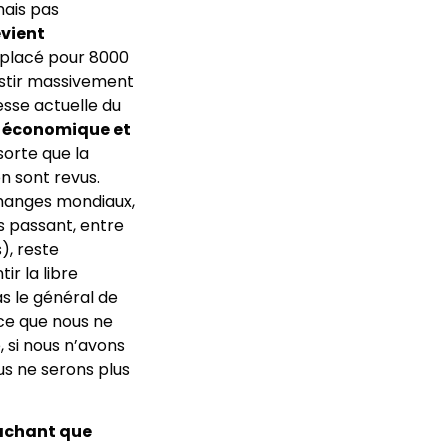
mais pas
evient
 placé pour 8000
stir massivement
esse actuelle du
on économique et
sorte que la
n sont revus.
hanges mondiaux,
s passant, entre
), reste
r la libre
as le général de
rce que nous ne
 si nous n’avons
s ne serons plus
sachant que