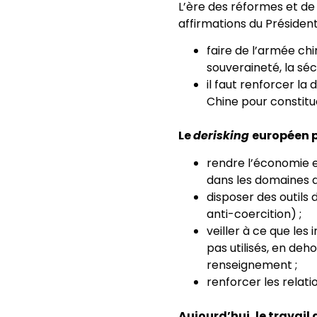
L’ère des réformes et de 
affirmations du Président 
faire de l’armée ch
souveraineté, la sé
il faut renforcer l
Chine pour constitu
Le
derisking
européen p
rendre l’économie et
dans les domaines d
disposer des outils
anti-coercition) ;
veiller à ce que les
pas utilisés, en deh
renseignement ;
renforcer les relat
Aujourd’hui, le travail