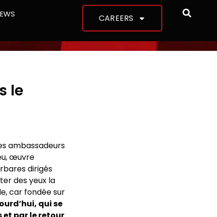
NEWS
CAREERS
s le
 des ambassadeurs
ieu, œuvre
rbares dirigés
ter des yeux la
le, car fondée sur
urd’hui, qui se
 et par le retour