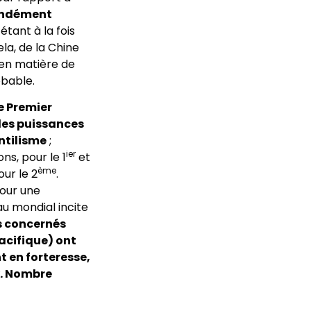
fondément
tant à la fois
la, de la Chine
 en matière de
obable.
e Premier
des puissances
ntilisme
;
ier
s, pour le 1
et
ème
ur le 2
.
pour une
au mondial incite
s concernés
acifique) ont
 en forteresse,
x. Nombre