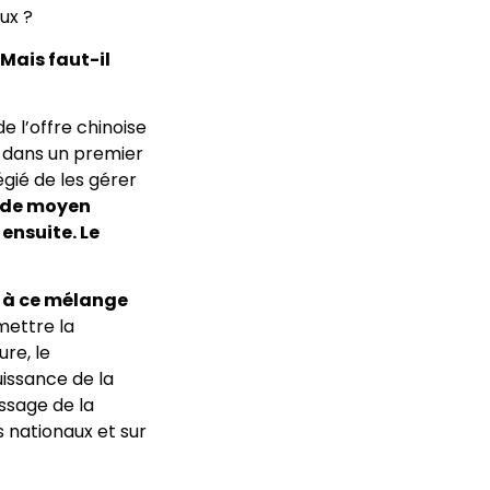
ux ?
 Mais faut-il
e l’offre chinoise
s dans un premier
gié de les gérer
e de moyen
ensuite. Le
t à ce mélange
emettre la
re, le
issance de la
ssage de la
s nationaux et sur