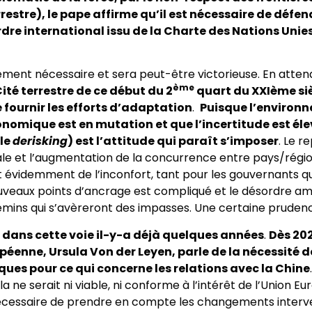
rrestre), le pape affirme qu’il est nécessaire de défen
rdre international issu de la Charte des Nations Unies
ment nécessaire et sera peut-être victorieuse. En atten
ème
Cité terrestre de ce début du 2
quart du XXIème si
 fournir les efforts d’adaptation
.
Puisque l’environ
nomique est en mutation et que l’incertitude est éle
(le
derisking
) est l’attitude qui paraît s’imposer
. Le re
ale et l’augmentation de la concurrence entre pays/régi
ent évidemment de l’inconfort, tant pour les gouvernants q
ouveaux points d’ancrage est compliqué et le désordre a
emins qui s’avèreront des impasses. Une certaine pruden
 dans cette voie il-y-a déjà quelques années
.
Dès 202
éenne, Ursula Von der Leyen, parle de la nécessité d
sques pour ce qui concerne les relations avec la Chine
la ne serait ni viable, ni conforme à l’intérêt de l’Union E
nécessaire de prendre en compte les changements interve