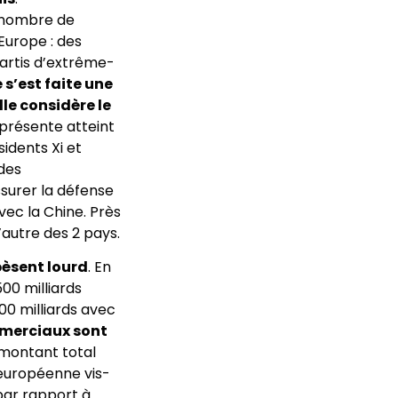
n nombre de
’Europe : des
partis d’extrême-
s’est faite une
lle considère le
présente atteint
idents Xi et
 des
ssurer la défense
ec la Chine. Près
’autre des 2 pays.
pèsent lourd
. En
00 milliards
00 milliards avec
merciaux sont
 montant total
 européenne vis-
par rapport à