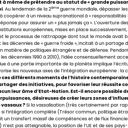
ait à même de prétendre au statut de « grande puissan
ème
oi
. Au lendemain de la 2
guerre mondiale, dépasser les
à coopérer à un niveau supranational à « responsabilités 
ponse pour assurer un « plus jamais ça ». L’ouverture des
stitutions européennes, mises en place successivement, 
 le processus de rattrapage dont tout le monde avait bes
 les décennies de « guerre froide », incitait à un partage 
n matière de politiques étrangère et de défense. Penda
 les décennies 1990 à 2010), l’idée consensuellement acc
e à une partie importante de la planète implique l’écritu
rise les nouveaux axes de l’intégration européenne : la 
 ces différents moments de l’histoire contemporaine
tager des initiatives, pour favoriser leur réussite col
un leur âme d’Etat-Nation. Est-il encore possible de
erpuissances, désireuses de créer leurs zones d’influe
s vassaux ?
Si la vassalisation (très certainement par ra
et si l’intégration complète (Trésor commun, politique ét
 un transfert massif de compétences et de flux financie
) n’est pas atteignable, la position de l’UE et de ses pa