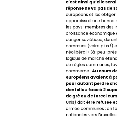
c’est ainsi qu’elle ser
réponse ne va pas de s
européens et les obliger 
apparaissait une bonne ré
les pays-membres des in
croissance économique et
danger soviétique, durant
communs (voire plus !) e
néolibéral » (à-peu-près
logique de marché étendu
de règles communes, favo
commerce.
Au cours de
européens avaient à par
pour autant perdre chac
dentelle » face à 2 sup
de gré ou de force leur
Unis) doit être refusée 
armée communes ; en fait
nationales vers Bruxelles