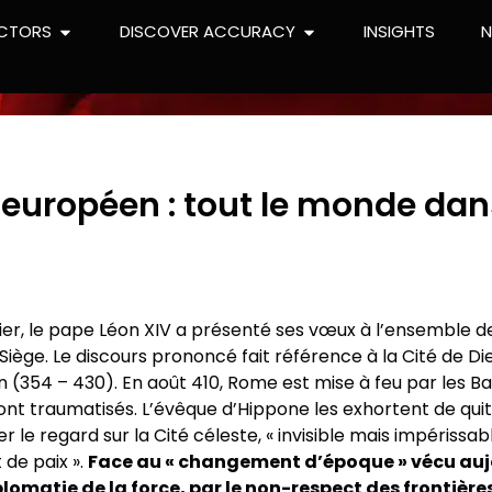
CTORS
DISCOVER ACCURACY
INSIGHTS
 européen : tout le monde dan
vier, le pape Léon XIV a présenté ses vœux à l’ensemble
Siège. Le discours prononcé fait référence à la Cité de D
 (354 – 430). En août 410, Rome est mise à feu par les Ba
ont traumatisés. L’évêque d’Hippone les exhortent de quit
r le regard sur la Cité céleste, « invisible mais impérissab
t de paix ».
Face au « changement d’époque » vécu aujo
lomatie de la force, par le non-respect des frontières