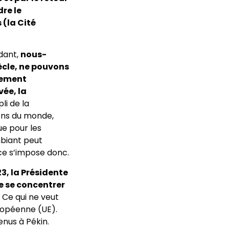
dre le
 (la Cité
dant,
nous-
ècle, ne pouvons
nement
vée, la
pli de la
ons du monde,
ue pour les
mbiant peut
ce s’impose donc.
3, la Présidente
e se concentrer
. Ce qui ne veut
uropéenne (UE).
nus à Pékin.