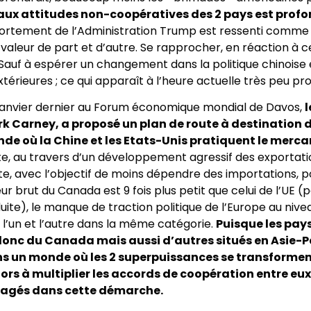
 aux attitudes non-coopératives des 2 pays est pro
ortement de l’Administration Trump est ressenti comme é
 valeur de part et d’autre. Se rapprocher, en réaction à ce
. Sauf à espérer un changement dans la politique chinoise
érieures ; ce qui apparaît à l’heure actuelle très peu pr
 janvier dernier au Forum économique mondial de Davos,
l
k Carney, a proposé un plan de route à destination 
 où la Chine et les Etats-Unis pratiquent le merca
, au travers d’un développement agressif des exportation
te, avec l’objectif de moins dépendre des importations, po
eur brut du Canada est 9 fois plus petit que celui de l’UE (
éduite), le manque de traction politique de l’Europe au nive
 l’un et l’autre dans la même catégorie.
Puisque les pay
donc du Canada mais aussi d’autres situés en Asie-P
 un monde où les 2 superpuissances se transforment
lors à multiplier les accords de coopération entre eu
ngagés dans cette démarche.