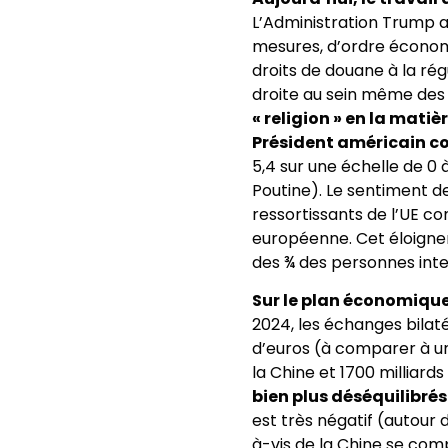
L’Administration Trump 
mesures, d’ordre économiqu
droits de douane à la rég
droite au sein même de
« religion » en la matiè
Président américain c
5,4 sur une échelle de 0 
Poutine). Le sentiment d
ressortissants de l’UE c
européenne. Cet éloigne
des ¾ des personnes inter
Sur le plan économique,
2024, les échanges bilaté
d’euros (à comparer à un
la Chine et 1700 milliards
bien plus déséquilibrés 
est très négatif (autour 
à-vis de la Chine se com