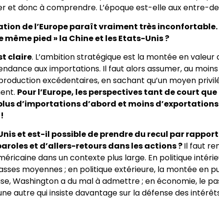
imer et donc à comprendre. L’époque est-elle aux entre-de
uation de l’Europe paraît vraiment très inconfortable.
e même pied » la Chine et les Etats-Unis ?
t claire
. L’ambition stratégique est la montée en valeur d
pendance aux importations. Il faut alors assumer, au moin
production excédentaires, en sachant qu’un moyen privilé
ment.
Pour l’Europe, les perspectives tant de court qu
plus d’importations d’abord et moins d’exportations 
!
Unis et est-il possible de prendre du recul par rappor
paroles et d’allers-retours dans les actions ?
Il faut r
ricaine dans un contexte plus large. En politique intérieu
ses moyennes ; en politique extérieure, la montée en pu
rise, Washington a du mal à admettre ; en économie, le pa
une autre qui insiste davantage sur la défense des intérêt