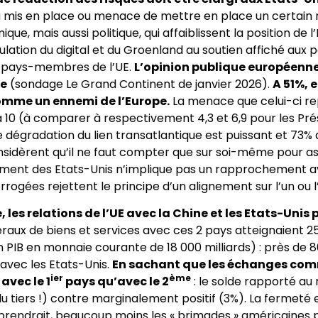
a mis en place ou menace de mettre en place un certai
e, mais aussi politique, qui affaiblissent la position de l
ulation du digital et du Groenland au soutien affiché aux 
s pays-membres de l’UE.
L’opinion publique européenne 
re
(sondage Le Grand Continent de janvier 2026).
A 51%, e
omme un ennemi de l’Europe.
La menace que celui-ci re
à 10 (à comparer à respectivement 4,3 et 6,9 pour les Prés
e dégradation du lien transatlantique est puissant et 73%
onsidèrent qu’il ne faut compter que sur soi-même pour a
ment des Etats-Unis n’implique pas un rapprochement av
rogées rejettent le principe d’un alignement sur l’un ou l
 les relations de l’UE avec la Chine et les Etats-Unis 
raux de biens et services avec ces 2 pays atteignaient 25
 PIB en monnaie courante de 18 000 milliards) : près de 8
 avec les Etats-Unis.
En sachant que les échanges com
ier
ème
avec le 1
pays qu’avec le 2
: le solde rapporté au
du tiers !) contre marginalement positif (3%). La fermeté
prendrait, beaucoup moins les « brimades » américaines 