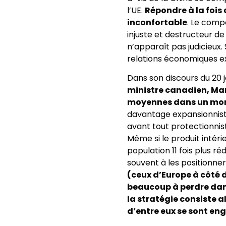
l’UE.
Répondre à la fois
inconfortable
. Le comp
injuste et destructeur de
n’apparaît pas judicieux
relations économiques ext
Dans son discours du 20
ministre canadien, Mar
moyennes dans un monde
davantage expansionniste
avant tout protectionnis
Même si le produit intéri
population 11 fois plus r
souvent à les positionner
(ceux d’Europe à côté 
beaucoup à perdre dans
la stratégie consiste a
d’entre eux se sont e