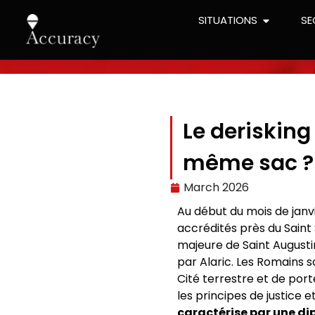
SITUATIONS
SE
Le derisking
même sac ?
March 2026
Au début du mois de jan
accrédités près du Saint 
majeure de Saint Augustin
par Alaric. Les Romains s
Cité terrestre et de porte
les principes de justice e
caractérise par une dip