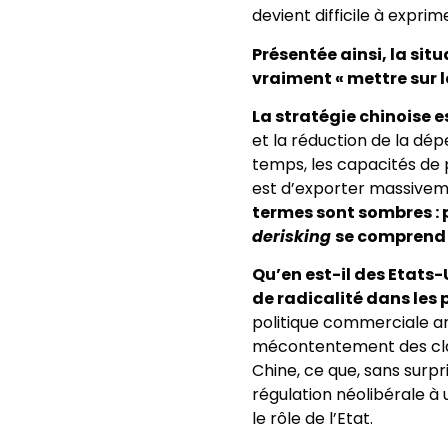
devient difficile à expr
Présentée ainsi, la sit
vraiment « mettre sur l
La stratégie chinoise es
et la réduction de la dé
temps, les capacités de 
est d’exporter massive
termes sont sombres : 
derisking
se comprend 
Qu’en est-il des Etats-
de radicalité dans les 
politique commerciale amé
mécontentement des clas
Chine, ce que, sans surp
régulation néolibérale à 
le rôle de l’Etat.