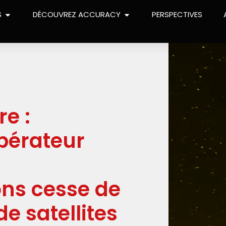
S
DÉCOUVREZ ACCURACY
PERSPECTIVES
re :
pérateur
ns cesse de
e satellites