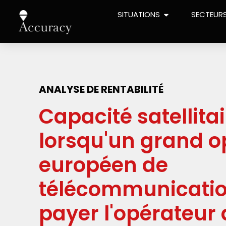
SITUATIONS
SECTEUR
ANALYSE DE RENTABILITÉ
Capacité satellitai
lorsqu'un grand o
européen de
télécommunicatio
payer l'opérateur d