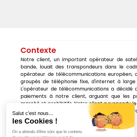
Contexte
Notre client, un important opérateur de satell
bande, louait des transpondeurs dans le cadr
opérateur de télécommunications européen, off
groupés de téléphonie fixe, d'internet à larg
L'opérateur de télécommunications a décidé d
paiements à notre client, arguant que les pr
marché et prohibitifs. Notre client a suspendu le
a été engagée devant les instances eur
concurrence.
Principaux enseignements